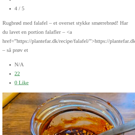
4
/ 5
Rugbrød med falafel – et overset stykke smørrebrød! Har
du lavet en portion falafler – <a
href=”https://plantefar.dk/recipe/falafel/”>https://plantefar.d
– så prøv et
N/A
22
0
Like