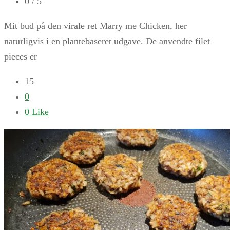
0
/ 5
Mit bud på den virale ret Marry me Chicken, her
naturligvis i en plantebaseret udgave. De anvendte filet
pieces er
15
0
0
Like