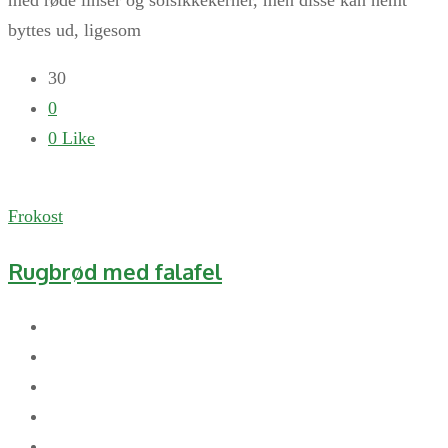
med røde linser og solsikkekerner, men disse kan nemt
byttes ud, ligesom
30
0
0
Like
Frokost
Rugbrød med falafel