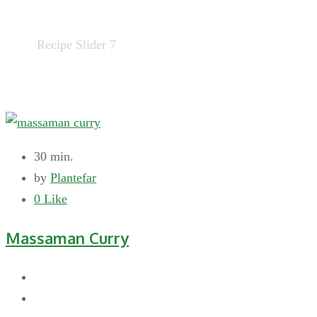
Home
Recipe Slider 7
30 min.
by
Plantefar
0
Like
Massaman Curry