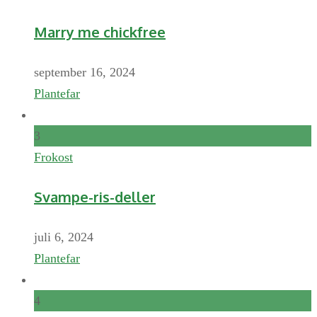
Marry me chickfree
september 16, 2024
Plantefar
3
Frokost
Svampe-ris-deller
juli 6, 2024
Plantefar
4