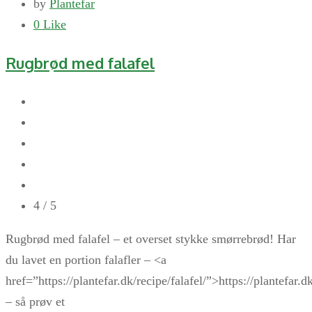
by
Plantefar
0
Like
Rugbrød med falafel
4
/ 5
Rugbrød med falafel – et overset stykke smørrebrød! Har
du lavet en portion falafler – <a
href=”https://plantefar.dk/recipe/falafel/”>https://plantefar.d
– så prøv et